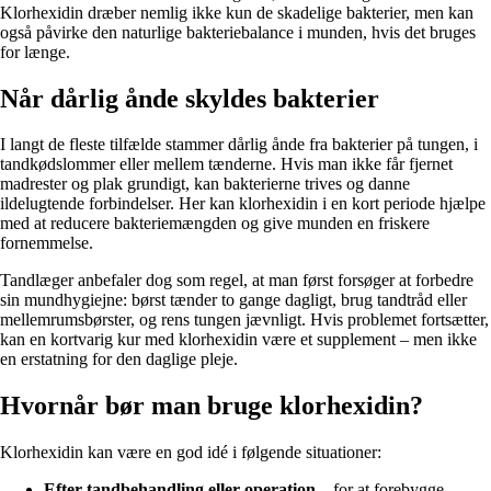
Klorhexidin dræber nemlig ikke kun de skadelige bakterier, men kan
også påvirke den naturlige bakteriebalance i munden, hvis det bruges
for længe.
Når dårlig ånde skyldes bakterier
I langt de fleste tilfælde stammer dårlig ånde fra bakterier på tungen, i
tandkødslommer eller mellem tænderne. Hvis man ikke får fjernet
madrester og plak grundigt, kan bakterierne trives og danne
ildelugtende forbindelser. Her kan klorhexidin i en kort periode hjælpe
med at reducere bakteriemængden og give munden en friskere
fornemmelse.
Tandlæger anbefaler dog som regel, at man først forsøger at forbedre
sin mundhygiejne: børst tænder to gange dagligt, brug tandtråd eller
mellemrumsbørster, og rens tungen jævnligt. Hvis problemet fortsætter,
kan en kortvarig kur med klorhexidin være et supplement – men ikke
en erstatning for den daglige pleje.
Hvornår bør man bruge klorhexidin?
Klorhexidin kan være en god idé i følgende situationer:
Efter tandbehandling eller operation
– for at forebygge