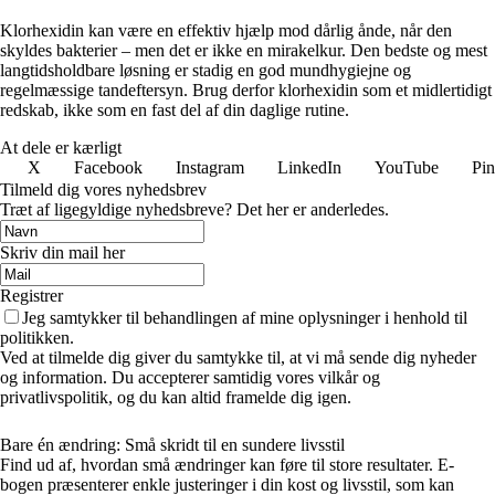
Klorhexidin kan være en effektiv hjælp mod dårlig ånde, når den
skyldes bakterier – men det er ikke en mirakelkur. Den bedste og mest
langtidsholdbare løsning er stadig en god mundhygiejne og
regelmæssige tandeftersyn. Brug derfor klorhexidin som et midlertidigt
redskab, ikke som en fast del af din daglige rutine.
At dele er kærligt
X
Facebook
Instagram
LinkedIn
YouTube
Pin
Tilmeld dig vores nyhedsbrev
Træt af ligegyldige nyhedsbreve? Det her er anderledes.
Skriv din mail her
Registrer
Jeg samtykker til behandlingen af mine oplysninger i henhold til
politikken.
Ved at tilmelde dig giver du samtykke til, at vi må sende dig nyheder
og information. Du accepterer samtidig vores vilkår og
privatlivspolitik, og du kan altid framelde dig igen.
Bare én ændring: Små skridt til en sundere livsstil
Find ud af, hvordan små ændringer kan føre til store resultater. E-
bogen præsenterer enkle justeringer i din kost og livsstil, som kan