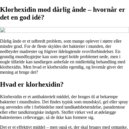
Klorhexidin mod dårlig ånde – hvornår er
det en god idé?
Dårlig ånde er et udbredt problem, som mange oplever i større eller
mindre grad. For de fleste skyldes det bakterier i munden, der
nedbryder madrester og frigiver ildelugtende svovlforbindelser. En
grundig mundhygiejne kan som regel holde problemet nede, men i
nogle tilfælde kan tandlægen anbefale en midlertidig behandling med
klorhexidin. Men hvad er klorhexidin egentlig, og hvornår giver det
mening at bruge det?
Hvad er klorhexidin?
Klorhexidin er et antibakterielt middel, der bruges til at bekæmpe
bakterier i mundhulen. Det findes typisk som mundskyl, gel eller spray
og anvendes ofte i forbindelse med tandkødsbetændelse, paradentose
eller efter tandkirurgiske indgreb. Stoffet virker ved at ødelægge
bakteriernes cellevægge, så de ikke kan formere sig.
Det er et effektivt middel – men også et, der skal bruges med omtanke.