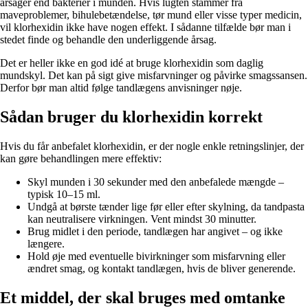
årsager end bakterier i munden. Hvis lugten stammer fra
maveproblemer, bihulebetændelse, tør mund eller visse typer medicin,
vil klorhexidin ikke have nogen effekt. I sådanne tilfælde bør man i
stedet finde og behandle den underliggende årsag.
Det er heller ikke en god idé at bruge klorhexidin som daglig
mundskyl. Det kan på sigt give misfarvninger og påvirke smagssansen.
Derfor bør man altid følge tandlægens anvisninger nøje.
Sådan bruger du klorhexidin korrekt
Hvis du får anbefalet klorhexidin, er der nogle enkle retningslinjer, der
kan gøre behandlingen mere effektiv:
Skyl munden i 30 sekunder med den anbefalede mængde –
typisk 10–15 ml.
Undgå at børste tænder lige før eller efter skylning, da tandpasta
kan neutralisere virkningen. Vent mindst 30 minutter.
Brug midlet i den periode, tandlægen har angivet – og ikke
længere.
Hold øje med eventuelle bivirkninger som misfarvning eller
ændret smag, og kontakt tandlægen, hvis de bliver generende.
Et middel, der skal bruges med omtanke