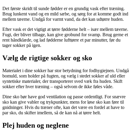
Det første skridt til sunde fødder er en grundig vask efter træning.
Brug lunkent vand og en mild sæbe, og sørg for at komme godt ind
mellem tæerne. Undgå for varmt vand, da det kan udtørre huden.
Efter vask er det vigtigt at tørre fødderne helt – især mellem tæerne.
Fugt, der bliver tilbage, kan give grobund for svamp. Brug gerne et
rent håndklæde, og lad fødderne lufttørre et par minutter, før du
tager sokker på igen.
Vælg de rigtige sokker og sko
Materialet i dine sokker har stor betydning for fodhygiejnen. Undgå
bomuld, som holder på fugten, og vælg i stedet sokker af uld eller
syntetiske materialer, der transporterer sved væk fra huden. Skift
sokker efter hver træning – også selvom de ikke føles våde.
Dine sko bør have god ventilation og passe ordentligt. For snævre
sko kan give vabler og trykpunkter, mens for løse sko kan føre til
gnidninger. Hvis du træner ofte, kan det være en fordel at have to
par sko, du skifter imellem, så de kan nå at tørre helt.
Plej huden og neglene