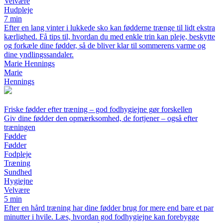
Velvære
Hudpleje
7 min
Efter en lang vinter i lukkede sko kan fødderne trænge til lidt ekstra
kærlighed. Få tips til, hvordan du med enkle trin kan pleje, beskytte
og forkæle dine fødder, så de bliver klar til sommerens varme og
dine yndlingssandaler.
Marie Hennings
Marie
Hennings
Friske fødder efter træning – god fodhygiejne gør forskellen
Giv dine fødder den opmærksomhed, de fortjener – også efter
træningen
Fødder
Fødder
Fodpleje
Træning
Sundhed
Hygiejne
Velvære
5 min
Efter en hård træning har dine fødder brug for mere end bare et par
minutter i hvile. Læs, hvordan god fodhygiejne kan forebygge