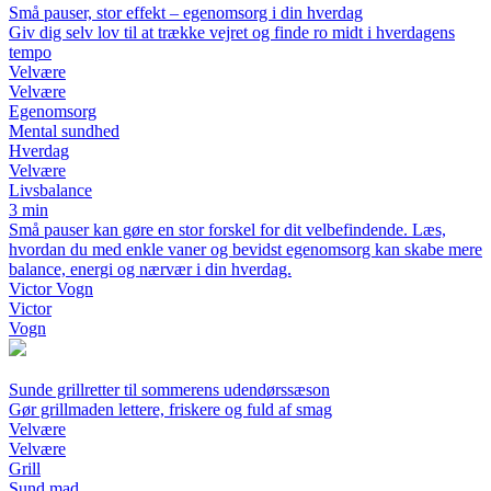
Små pauser, stor effekt – egenomsorg i din hverdag
Giv dig selv lov til at trække vejret og finde ro midt i hverdagens
tempo
Velvære
Velvære
Egenomsorg
Mental sundhed
Hverdag
Velvære
Livsbalance
3 min
Små pauser kan gøre en stor forskel for dit velbefindende. Læs,
hvordan du med enkle vaner og bevidst egenomsorg kan skabe mere
balance, energi og nærvær i din hverdag.
Victor Vogn
Victor
Vogn
Sunde grillretter til sommerens udendørssæson
Gør grillmaden lettere, friskere og fuld af smag
Velvære
Velvære
Grill
Sund mad