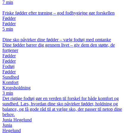
7 min
Friske fødder efter træning – god fodhygiejne gør forskellen
Fødder
Fødder
5 min
Dine sko påvirker dine fødder – vælg fodtøj med omtanke
Dine fødder bærer dig gennem livet – giv dem den støtte, de
fortjener
Fødder
Fødder
Fodtøj
Fødder
Sundhed
Komfort
Kropsholdning
3 min
Det rigtige fodtøj gør en verden til forskel for både komfort og
sundhed. Læs, hvordan dine sko påvirker fødder, holdning og
balance, og få gode råd til at vælge sko, der passer til netop dine
behov.
Junia Hegelund
Junia
Hegelund