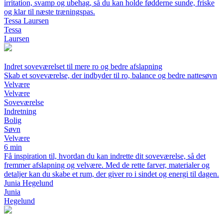
irritation, svamp og ubehag, så du kan holde fødderne sunde, friske
og klar til næste træningspas.
Tessa Laursen
Tessa
Laursen
Indret soveværelset til mere ro og bedre afslapning
Skab et soveværelse, der indbyder til ro, balance og bedre nattesøvn
Velvære
Velvære
Soveværelse
Indretning
Bolig
Søvn
Velvære
6 min
Få inspiration til, hvordan du kan indrette dit soveværelse, så det
fremmer afslapning og velvære. Med de rette farver, materialer og
detaljer kan du skabe et rum, der giver ro i sindet og energi til dagen.
Junia Hegelund
Junia
Hegelund