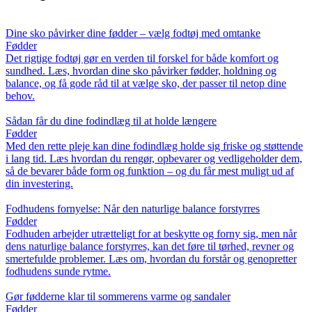
Dine sko påvirker dine fødder – vælg fodtøj med omtanke
Fødder
Det rigtige fodtøj gør en verden til forskel for både komfort og
sundhed. Læs, hvordan dine sko påvirker fødder, holdning og
balance, og få gode råd til at vælge sko, der passer til netop dine
behov.
Sådan får du dine fodindlæg til at holde længere
Fødder
Med den rette pleje kan dine fodindlæg holde sig friske og støttende
i lang tid. Læs hvordan du rengør, opbevarer og vedligeholder dem,
så de bevarer både form og funktion – og du får mest muligt ud af
din investering.
Fodhudens fornyelse: Når den naturlige balance forstyrres
Fødder
Fodhuden arbejder utrætteligt for at beskytte og forny sig, men når
dens naturlige balance forstyrres, kan det føre til tørhed, revner og
smertefulde problemer. Læs om, hvordan du forstår og genopretter
fodhudens sunde rytme.
Gør fødderne klar til sommerens varme og sandaler
Fødder