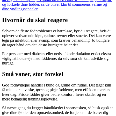
og forkæle dine fødder, så de bliver klar til sommerens varme og
dine yndlingssandaler.
Hvornår du skal reagere
Selvom de fleste fodproblemer er harmløse, bør du reagere, hvis du
oplever vedvarende kløe, rødme, revner eller smerte. Det kan være
tegn på infektion eller svamp, som kræver behandling. Jo tidligere
du tager hånd om det, desto hurtigere heler det.
For personer med diabetes eller nedsat blodcirkulation er det ekstra
vigtigt at holde øje med fødderne, da selv små sår kan udvikle sig
hurtigt.
Små vaner, stor forskel
God fodhygiejne handler i bund og grund om rutine. Det tager kun
få minutter at vaske, tørre og pleje fødderne, men effekten mærkes
hver dag. Friske fødder giver bedre komfort, færre skader og en
mere behagelig træningsoplevelse.
Så næste gang du lægger håndklædet i sportstasken, så husk også at
give dine fødder den opmærksomhed, de fortjener – de bærer dig