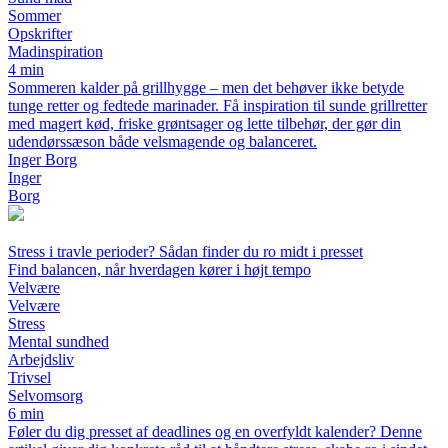
Sommer
Opskrifter
Madinspiration
4 min
Sommeren kalder på grillhygge – men det behøver ikke betyde
tunge retter og fedtede marinader. Få inspiration til sunde grillretter
med magert kød, friske grøntsager og lette tilbehør, der gør din
udendørssæson både velsmagende og balanceret.
Inger Borg
Inger
Borg
Stress i travle perioder? Sådan finder du ro midt i presset
Find balancen, når hverdagen kører i højt tempo
Velvære
Velvære
Stress
Mental sundhed
Arbejdsliv
Trivsel
Selvomsorg
6 min
Føler du dig presset af deadlines og en overfyldt kalender? Denne