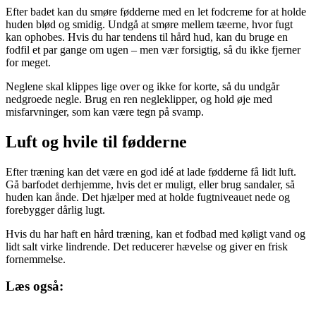
Efter badet kan du smøre fødderne med en let fodcreme for at holde
huden blød og smidig. Undgå at smøre mellem tæerne, hvor fugt
kan ophobes. Hvis du har tendens til hård hud, kan du bruge en
fodfil et par gange om ugen – men vær forsigtig, så du ikke fjerner
for meget.
Neglene skal klippes lige over og ikke for korte, så du undgår
nedgroede negle. Brug en ren negleklipper, og hold øje med
misfarvninger, som kan være tegn på svamp.
Luft og hvile til fødderne
Efter træning kan det være en god idé at lade fødderne få lidt luft.
Gå barfodet derhjemme, hvis det er muligt, eller brug sandaler, så
huden kan ånde. Det hjælper med at holde fugtniveauet nede og
forebygger dårlig lugt.
Hvis du har haft en hård træning, kan et fodbad med køligt vand og
lidt salt virke lindrende. Det reducerer hævelse og giver en frisk
fornemmelse.
Læs også: