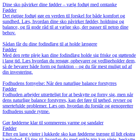
Dine sko påvirker dine fødder – vælg fodtøj med omtanke
Fødder
Det rigtige fodtøj gør en verden til forskel for både komfort og
sundhed. Læs, hvordan dine sko påvirker fødder, holdning og
balance, og få gode råd til at vælge sko, der passer til netop dine
behov.
Sådan får du dine fodindlæg til at holde længere
Fødder
Med den rette pleje kan dine fodindlæg holde sig friske og støttende
i lang tid. Læs hvordan du rengør, opbevarer og vedligeholder dem,
så de bevarer både form og funktion – og du får mest muligt ud af
din investering.
Fodhudens fornyelse: Når den naturlige balance forstyrres
Fødder
Fodhuden arbejder utrætteligt for at beskytte og forny sig, men når
dens naturlige balance forstyrres, kan det føre til tørhed, revner og
smertefulde problemer. Læs om, hvordan du forstår og genopretter
fodhudens sunde rytme.
Gør fødderne klar til sommerens varme og sandaler
Fødder
Efter en lang vinter i lukkede sko kan fødderne trænge til lidt ekstra
kærlighed. Få tips til, hvordan du med enkle trin kan pleje, beskytte