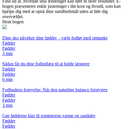
Find ud af, hvordan små ændringer kan føre til store resultater. E-
bogen præsenterer enkle justeringer i din kost og livsstil, som kan
hjælpe dig med at opnå dine sundhedsmål uden at føle dig
overvældet.
Hent bogen
Dine sko påvirker dine fødder – vælg fodtøj med omtanke
Fødder
Fødder
3 min
Sådan får du dine fodindlæg til at holde længere
Fødder
Fødder
6 min
Fodhudens fornyelse: Når den naturlige balance forstyrres
Fødder
Fødder
3 min
Gør fødderne klar til sommerens varme og sandaler
Fødder
Fødder