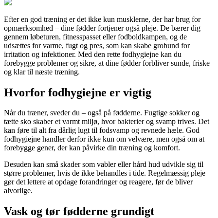
Efter en god træning er det ikke kun musklerne, der har brug for
opmærksomhed – dine fødder fortjener også pleje. De bærer dig
gennem løbeturen, fitnesspasset eller fodboldkampen, og de
udsættes for varme, fugt og pres, som kan skabe grobund for
irritation og infektioner. Med den rette fodhygiejne kan du
forebygge problemer og sikre, at dine fødder forbliver sunde, friske
og klar til næste træning.
Hvorfor fodhygiejne er vigtig
Når du træner, sveder du – også på fødderne. Fugtige sokker og
tætte sko skaber et varmt miljø, hvor bakterier og svamp trives. Det
kan føre til alt fra dårlig lugt til fodsvamp og revnede hæle. God
fodhygiejne handler derfor ikke kun om velvære, men også om at
forebygge gener, der kan påvirke din træning og komfort.
Desuden kan små skader som vabler eller hård hud udvikle sig til
større problemer, hvis de ikke behandles i tide. Regelmæssig pleje
gør det lettere at opdage forandringer og reagere, før de bliver
alvorlige.
Vask og tør fødderne grundigt