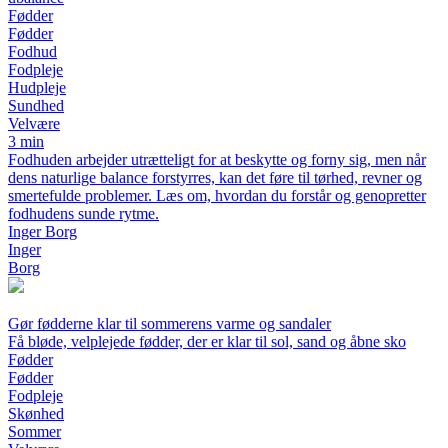
Fødder
Fødder
Fodhud
Fodpleje
Hudpleje
Sundhed
Velvære
3 min
Fodhuden arbejder utrætteligt for at beskytte og forny sig, men når
dens naturlige balance forstyrres, kan det føre til tørhed, revner og
smertefulde problemer. Læs om, hvordan du forstår og genopretter
fodhudens sunde rytme.
Inger Borg
Inger
Borg
Gør fødderne klar til sommerens varme og sandaler
Få bløde, velplejede fødder, der er klar til sol, sand og åbne sko
Fødder
Fødder
Fodpleje
Skønhed
Sommer