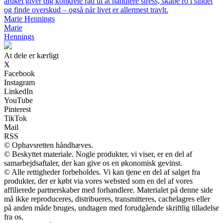
artikel giver dig konkrete råd til at håndtere stress, skabe ro i sindet
og finde overskud – også når livet er allermest travlt.
Marie Hennings
Marie
Hennings
At dele er kærligt
X
Facebook
Instagram
LinkedIn
YouTube
Pinterest
TikTok
Mail
RSS
© Ophavsretten håndhæves.
© Beskyttet materiale. Nogle produkter, vi viser, er en del af
samarbejdsaftaler, der kan give os en økonomisk gevinst.
© Alle rettigheder forbeholdes. Vi kan tjene en del af salget fra
produkter, der er købt via vores websted som en del af vores
affilierede partnerskaber med forhandlere. Materialet på denne side
må ikke reproduceres, distribueres, transmitteres, cachelagres eller
på anden måde bruges, undtagen med forudgående skriftlig tilladelse
fra os.