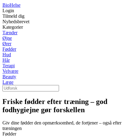
Bio
Helse
Login
Tilmeld dig
Nyhedsbrevet
Kategorier
Tænder
Øjne
Ører
Fødder
Hud
Hår
Terapi
Velvære
Beauty
Læge
Friske fødder efter træning – god
fodhygiejne gør forskellen
Giv dine fødder den opmærksomhed, de fortjener – også efter
træningen
Fødder