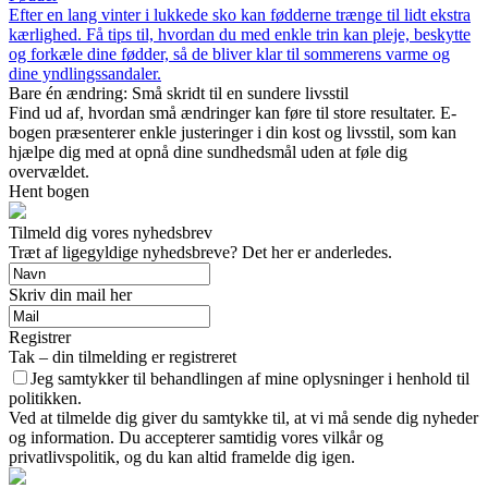
Efter en lang vinter i lukkede sko kan fødderne trænge til lidt ekstra
kærlighed. Få tips til, hvordan du med enkle trin kan pleje, beskytte
og forkæle dine fødder, så de bliver klar til sommerens varme og
dine yndlingssandaler.
Bare én ændring: Små skridt til en sundere livsstil
Find ud af, hvordan små ændringer kan føre til store resultater. E-
bogen præsenterer enkle justeringer i din kost og livsstil, som kan
hjælpe dig med at opnå dine sundhedsmål uden at føle dig
overvældet.
Hent bogen
Tilmeld dig vores nyhedsbrev
Træt af ligegyldige nyhedsbreve? Det her er anderledes.
Skriv din mail her
Registrer
Tak – din tilmelding er registreret
Jeg samtykker til behandlingen af mine oplysninger i henhold til
politikken.
Ved at tilmelde dig giver du samtykke til, at vi må sende dig nyheder
og information. Du accepterer samtidig vores vilkår og
privatlivspolitik, og du kan altid framelde dig igen.