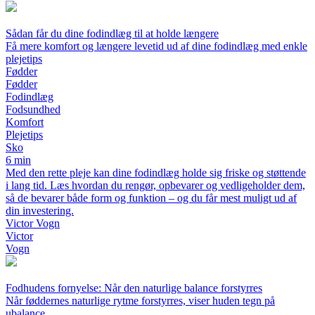
Sådan får du dine fodindlæg til at holde længere
Få mere komfort og længere levetid ud af dine fodindlæg med enkle
plejetips
Fødder
Fødder
Fodindlæg
Fodsundhed
Komfort
Plejetips
Sko
6 min
Med den rette pleje kan dine fodindlæg holde sig friske og støttende
i lang tid. Læs hvordan du rengør, opbevarer og vedligeholder dem,
så de bevarer både form og funktion – og du får mest muligt ud af
din investering.
Victor Vogn
Victor
Vogn
Fodhudens fornyelse: Når den naturlige balance forstyrres
Når føddernes naturlige rytme forstyrres, viser huden tegn på
ubalance