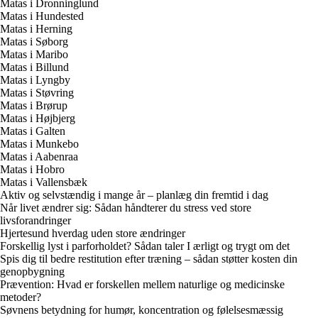
Matas i Dronninglund
Matas i Hundested
Matas i Herning
Matas i Søborg
Matas i Maribo
Matas i Billund
Matas i Lyngby
Matas i Støvring
Matas i Brørup
Matas i Højbjerg
Matas i Galten
Matas i Munkebo
Matas i Aabenraa
Matas i Hobro
Matas i Vallensbæk
Aktiv og selvstændig i mange år – planlæg din fremtid i dag
Når livet ændrer sig: Sådan håndterer du stress ved store
livsforandringer
Hjertesund hverdag uden store ændringer
Forskellig lyst i parforholdet? Sådan taler I ærligt og trygt om det
Spis dig til bedre restitution efter træning – sådan støtter kosten din
genopbygning
Prævention: Hvad er forskellen mellem naturlige og medicinske
metoder?
Søvnens betydning for humør, koncentration og følelsesmæssig