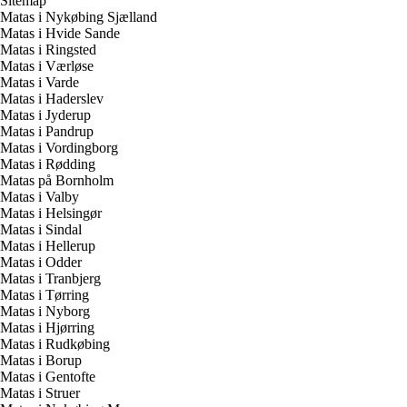
Sitemap
Matas i Nykøbing Sjælland
Matas i Hvide Sande
Matas i Ringsted
Matas i Værløse
Matas i Varde
Matas i Haderslev
Matas i Jyderup
Matas i Pandrup
Matas i Vordingborg
Matas i Rødding
Matas på Bornholm
Matas i Valby
Matas i Helsingør
Matas i Sindal
Matas i Hellerup
Matas i Odder
Matas i Tranbjerg
Matas i Tørring
Matas i Nyborg
Matas i Hjørring
Matas i Rudkøbing
Matas i Borup
Matas i Gentofte
Matas i Struer