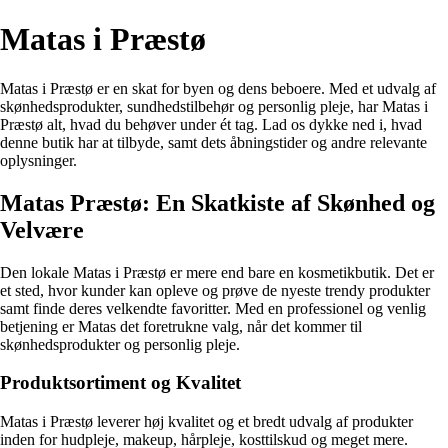
Matas i Præstø
Matas i Præstø er en skat for byen og dens beboere. Med et udvalg af
skønhedsprodukter, sundhedstilbehør og personlig pleje, har Matas i
Præstø alt, hvad du behøver under ét tag. Lad os dykke ned i, hvad
denne butik har at tilbyde, samt dets åbningstider og andre relevante
oplysninger.
Matas Præstø: En Skatkiste af Skønhed og
Velvære
Den lokale Matas i Præstø er mere end bare en kosmetikbutik. Det er
et sted, hvor kunder kan opleve og prøve de nyeste trendy produkter
samt finde deres velkendte favoritter. Med en professionel og venlig
betjening er Matas det foretrukne valg, når det kommer til
skønhedsprodukter og personlig pleje.
Produktsortiment og Kvalitet
Matas i Præstø leverer høj kvalitet og et bredt udvalg af produkter
inden for hudpleje, makeup, hårpleje, kosttilskud og meget mere.