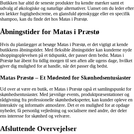
Butikken har altid de seneste produkter fra kendte mærker samt et
udvalg af økologiske og naturlige alternativer. Uanset om du leder efter
en lækker fugtighedscreme, en glansfuld øjenskygge eller en specifik
shampoo, kan du finde det hos Matas i Præstø.
Åbningstider for Matas i Præstø
Hvis du planlægger at besøge Matas i Præstø, er det vigtigt at kende
butikkens åbningstider. Med fleksible åbningstider kan kunderne nyde
shoppingoplevelsen på et tidspunkt, der passer dem bedst. Matas i
Præstø har åbent fra tidlig morgen til sen aften alle ugens dage, hvilket
giver dig mulighed for at handle, når det passer dig bedst.
Matas Præstø – Et Mødested for Skønhedsentusiaster
Ud over at være en butik, er Matas i Præstø også et samlingspunkt for
skønhedsentusiaster. Med jævnlige events, produktpræsentationer og
rådgivning fra professionelle skønhedseksperter, kan kunder opleve en
interaktiv og informativ atmosfære. Det er en mulighed for at opdage
nyheder, få personlig vejledning og socialisere med andre, der deler
ens interesse for skønhed og velvære.
Afsluttende Overvejelser