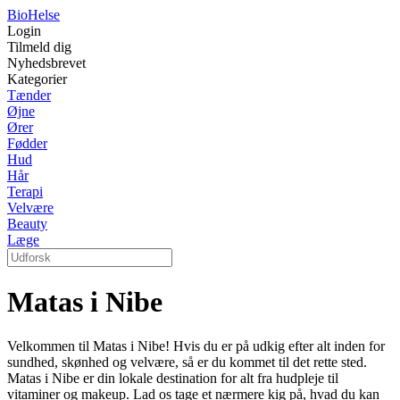
Bio
Helse
Login
Tilmeld dig
Nyhedsbrevet
Kategorier
Tænder
Øjne
Ører
Fødder
Hud
Hår
Terapi
Velvære
Beauty
Læge
Matas i Nibe
Velkommen til Matas i Nibe! Hvis du er på udkig efter alt inden for
sundhed, skønhed og velvære, så er du kommet til det rette sted.
Matas i Nibe er din lokale destination for alt fra hudpleje til
vitaminer og makeup. Lad os tage et nærmere kig på, hvad du kan