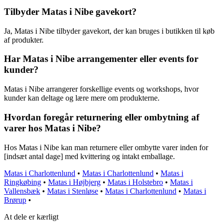
Tilbyder Matas i Nibe gavekort?
Ja, Matas i Nibe tilbyder gavekort, der kan bruges i butikken til køb
af produkter.
Har Matas i Nibe arrangementer eller events for
kunder?
Matas i Nibe arrangerer forskellige events og workshops, hvor
kunder kan deltage og lære mere om produkterne.
Hvordan foregår returnering eller ombytning af
varer hos Matas i Nibe?
Hos Matas i Nibe kan man returnere eller ombytte varer inden for
[indsæt antal dage] med kvittering og intakt emballage.
Matas i Charlottenlund
•
Matas i Charlottenlund
•
Matas i
Ringkøbing
•
Matas i Højbjerg
•
Matas i Holstebro
•
Matas i
Vallensbæk
•
Matas i Stenløse
•
Matas i Charlottenlund
•
Matas i
Brørup
•
At dele er kærligt