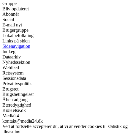
Gruppe
Bliv opdateret
Abonnér
Social
E-mail nyt
Brugergruppe
Lokalbefolkning
Links på siden
Sidenavigation
Indlæg
Dataarkiv
Nyhedssektion
Webfeed
Retssystem
Sessionsdata
Privatlivspolitik
Brugsret
Brugsbetingelser
Åben adgang
Bæredygtighed
BioHelse.dk
Media24
kontakt@media24.dk
Ved at fortsætte accepterer du, at vi anvender cookies til statistik og
tilpasning.